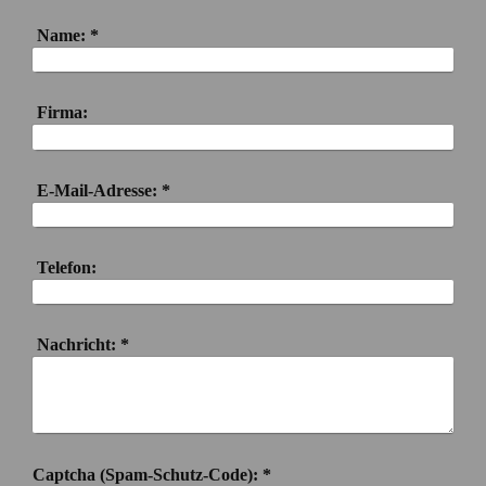
Name:
*
Firma:
E-Mail-Adresse:
*
Telefon:
Nachricht:
*
Captcha (Spam-Schutz-Code): *