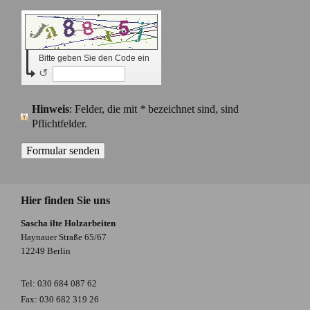
Bitte geben Sie den Code ein
↺
Hinweis
: Felder, die mit
*
bezeichnet sind, sind
Pflichtfelder.
Hier finden Sie uns
Sascha ilte Holzarbeiten
Haynauer Straße 65/67
12249 Berlin
Tel: 030 684 087 62
Fax: 030 682 319 26