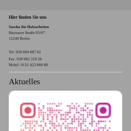
Hier finden Sie uns
Sascha ilte Holzarbeiten
Haynauer Straße 65/67
12249 Berlin
Tel: 030 684 087 62
Fax: 030 682 319 26
Mobil: 0151 423 666 88
Aktuelles